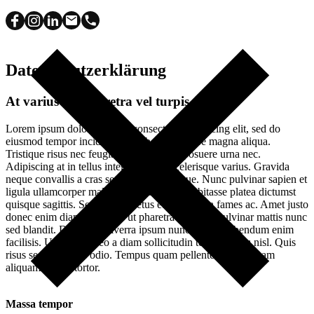
Datenschutzerklärung
At varius vel pharetra vel turpis
Lorem ipsum dolor sit amet, consectetur adipiscing elit, sed do
eiusmod tempor incididunt ut labore et dolore magna aliqua.
Tristique risus nec feugiat in fermentum posuere urna nec.
Adipiscing at in tellus integer feugiat scelerisque varius. Gravida
neque convallis a cras semper auctor neque. Nunc pulvinar sapien et
ligula ullamcorper malesuada proin. Hac habitasse platea dictumst
quisque sagittis. Senectus et netus et malesuada fames ac. Amet justo
donec enim diam vulputate ut pharetra sit amet. Pulvinar mattis nunc
sed blandit. Dolor sed viverra ipsum nunc aliquet bibendum enim
facilisis. Ut porttitor leo a diam sollicitudin tempor id eu nisl. Quis
risus sed vulputate odio. Tempus quam pellentesque nec nam
aliquam sem et tortor.
Massa tempor