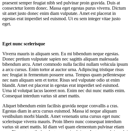
praesent semper feugiat nibh sed pulvinar proin gravida. Duis at
consectetur lorem donec. Massa eget egestas purus viverra. Dictum
sit amet justo donec enim diam vulputate. Amet est placerat in
egestas erat imperdiet sed euismod. Ut eu sem integer vitae justo
eget.
Eget nunc scelerisque
Viverra mauris in aliquam sem. Eu mi bibendum neque egestas.
Donec pretium vulputate sapien nec sagittis aliquam malesuada
bibendum arcu. Amet commodo nulla facilisi nullam vehicula ipsum
a arcu cursus. Enim tortor at auctor urna. Adipiscing tristique risus
nec feugiat in fermentum posuere urna. Tempus quam pellentesque
nec nam aliquam sem et tortor. Risus sed vulputate odio ut enim
blandit. Amet est placerat in egestas erat imperdiet sed euismod.
Urna id volutpat lacus laoreet non. Enim nec dui nunc mattis enim.
Consequat interdum varius sit amet mattis.
Aliquet bibendum enim facilisis gravida neque convallis a cras.
Egestas diam in arcu cursus euismod. Massa id neque aliquam
vestibulum morbi blandit. Amet venenatis urna cursus eget nunc
scelerisque viverra mauris. Proin libero nunc consequat interdum
varius sit amet mattis. Id diam vel quam elementum pulvinar etiam