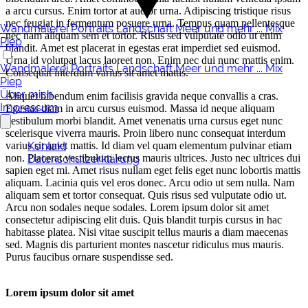
a arcu cursus. Enim tortor at auctor urna. Adipiscing tristique risus
nec feugiat in fermentum posuere urna. Tempus quam pellentesque
Wandmalerei
Portraits
Landschaft
Meer und mehr ...
Mix
nec nam aliquam sem et tortor. Risus sed vulputate odio ut enim
Piep
blandit. Amet est placerat in egestas erat imperdiet sed euismod.
Urna id volutpat lacus laoreet non. Enim nec dui nunc mattis enim.
Wandmalerei
Portraits
Landschaft
Meer und mehr ...
Mix
Consequat interdum varius sit amet mattis.
Piep
Über mich
Aliquet bibendum enim facilisis gravida neque convallis a cras.
Impressum
Egestas diam in arcu cursus euismod. Massa id neque aliquam
vestibulum morbi blandit. Amet venenatis urna cursus eget nunc
scelerisque viverra mauris. Proin libero nunc consequat interdum
varius sit amet mattis. Id diam vel quam elementum pulvinar etiam
Kontakt
non. Placerat vestibulum lectus mauris ultrices. Justo nec ultrices dui
Datenschutzerklärung
sapien eget mi. Amet risus nullam eget felis eget nunc lobortis mattis
aliquam. Lacinia quis vel eros donec. Arcu odio ut sem nulla. Nam
aliquam sem et tortor consequat. Quis risus sed vulputate odio ut.
Arcu non sodales neque sodales. Lorem ipsum dolor sit amet
consectetur adipiscing elit duis. Quis blandit turpis cursus in hac
habitasse platea. Nisi vitae suscipit tellus mauris a diam maecenas
sed. Magnis dis parturient montes nascetur ridiculus mus mauris.
Purus faucibus ornare suspendisse sed.
Lorem ipsum dolor sit amet