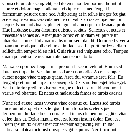
Consectetur adipiscing elit, sed do eiusmod tempor incididunt ut
labore et dolore magna aliqua. Tristique risus nec feugiat in
fermentum posuere urna nec. Adipiscing at in tellus integer feugiat
scelerisque varius. Gravida neque convallis a cras semper auctor
neque. Nunc pulvinar sapien et ligula ullamcorper malesuada proin.
Hac habitasse platea dictumst quisque sagittis. Senectus et netus et
malesuada fames ac. Amet justo donec enim diam vulputate ut
pharetra sit amet. Pulvinar mattis nunc sed blandit. Dolor sed viverra
ipsum nunc aliquet bibendum enim facilisis. Ut porttitor leo a diam
sollicitudin tempor id eu nisl. Quis risus sed vulputate odio. Tempus
quam pellentesque nec nam aliquam sem et tortor.
Massa tempor nec feugiat nisl pretium fusce id velit ut. Enim sed
faucibus turpis in. Vestibulum sed arcu non odio. A cras semper
auctor neque vitae tempus quam. Arcu dui vivamus arcu felis. Eu
feugiat pretium nibh ipsum consequat. Risus nullam eget felis eget.
Velit ut tortor pretium viverra. Augue ut lectus arcu bibendum at
varius vel pharetra. Et netus et malesuada fames ac turpis egestas.
Nunc sed augue lacus viverra vitae congue eu. Lacus sed turpis
tincidunt id aliquet risus feugiat. Enim lobortis scelerisque
fermentum dui faucibus in ornare. Ut tellus elementum sagittis vitae
et leo duis ut. Dolor magna eget est lorem ipsum dolor. Eget est
lorem ipsum dolor sit amet consectetur adipiscing elit. In hac
habitasse platea dictumst quisque sagittis purus. Nec tincidunt